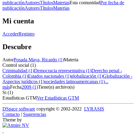
publicación
Autores
Títulos
Materias
Esta comunidad
Por fecha de
publicación
Autores
Títulos
Materias
Mi cuenta
Acceder
Registro
Descubre
Autor
Posada Maya, Ricardo (1)
Materia
Control social (1)
Criminalidad (1)
Democracia representativa (1)
Derecho penal -
Colombia (1)
Estados nacionales (1)
globalización (1)
Globalización -
Aspectos jurídicos (1)
sociedades latinoamericanas (1)
...
más
Fecha
2009 (1)
Tiene(n) archivo(s)
Si (1)
Estadísticas GTM
Ver Estadísticas GTM
DSpace software
copyright © 2002-2022
LYRASIS
Contacto
|
Sugerencias
Theme by