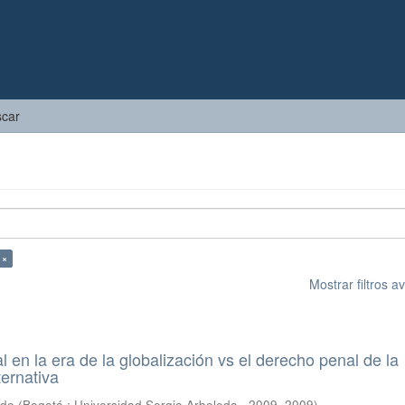
car
 ×
Mostrar filtros 
 en la era de la globalización vs el derecho penal de la
ternativa
rdo
(
Bogotá : Universidad Sergio Arboleda , 2009
,
2009
)