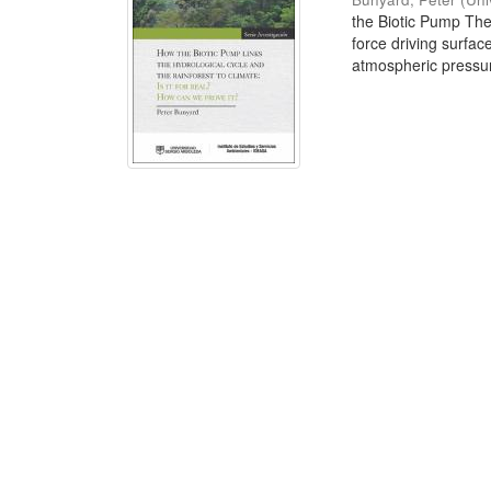
the Biotic Pump The
force driving surfac
atmospheric pressur