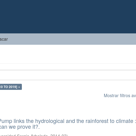
scar
10 TO 2019] ×
Mostrar filtros 
ump links the hydrological and the rainforest to climate : 
can we prove it?.
versidad Sergio Arboleda
,
2014-02
)