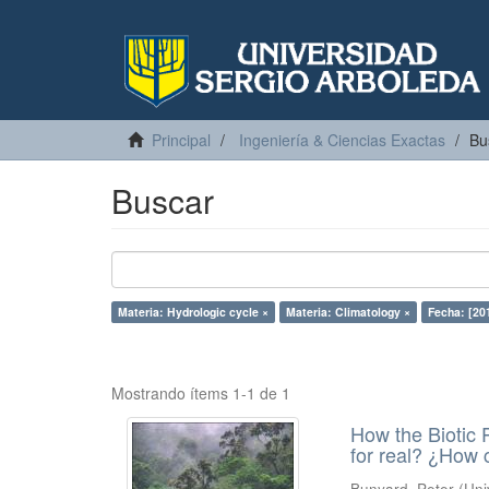
Principal
Ingeniería & Ciencias Exactas
Bu
Buscar
Materia: Hydrologic cycle ×
Materia: Climatology ×
Fecha: [20
Mostrando ítems 1-1 de 1
How the Biotic P
for real? ¿How 
Bunyard, Peter
(
Uni