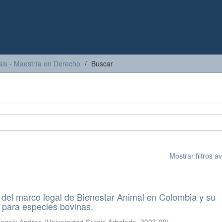
sis - Maestría en Derecho
Buscar
Mostrar filtros 
co del marco legal de Bienestar Animal en Colombia y su
 para especies bovinas.
Angely Andrea
(
Universidad Sergio Arboleda
,
2023-09
)