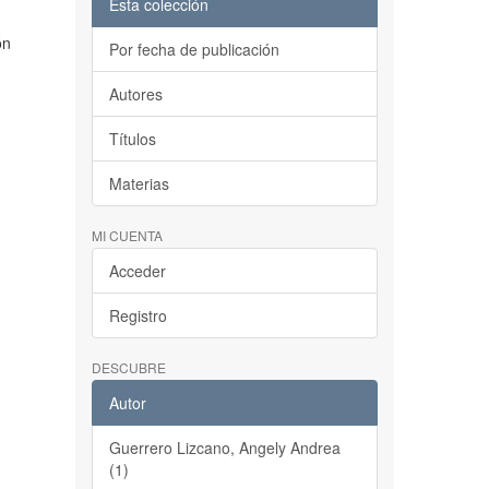
Esta colección
n
ón
Por fecha de publicación
Autores
Títulos
Materias
MI CUENTA
Acceder
Registro
DESCUBRE
Autor
Guerrero Lizcano, Angely Andrea
(1)