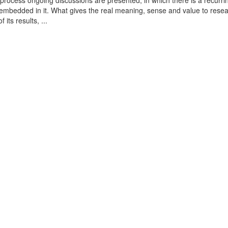
 process ongoing discussions are presented, in which there is a recurri
embedded in it. What gives the real meaning, sense and value to resea
its results, ...