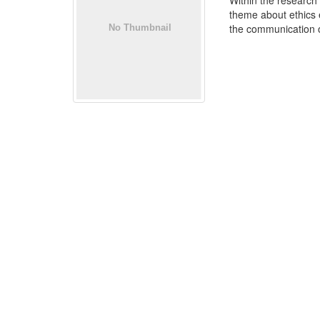
Within the research
theme about ethics 
the communication of 