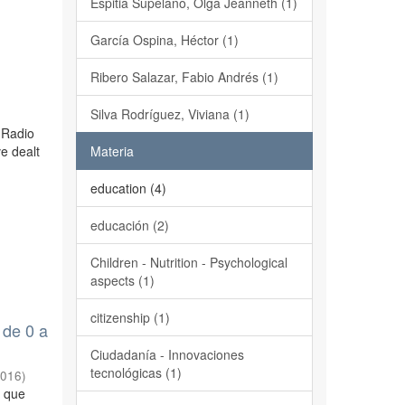
Espitia Supelano, Olga Jeanneth (1)
García Ospina, Héctor (1)
Ribero Salazar, Fabio Andrés (1)
Silva Rodríguez, Viviana (1)
h Radio
e dealt
Materia
education (4)
educación (2)
Children - Nutrition - Psychological
aspects (1)
citizenship (1)
 de 0 a
Ciudadanía - Innovaciones
tecnológicas (1)
2016
)
a que