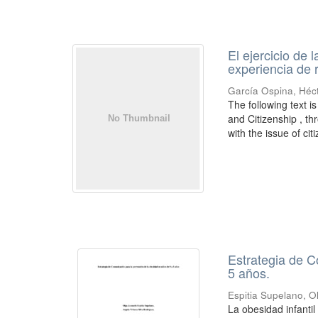
El ejercicio de 
experiencia de r
García Ospina, Héc
The following text i
and Citizenship , t
with the issue of citi
Estrategia de C
5 años.
Espitia Supelano, 
La obesidad infanti