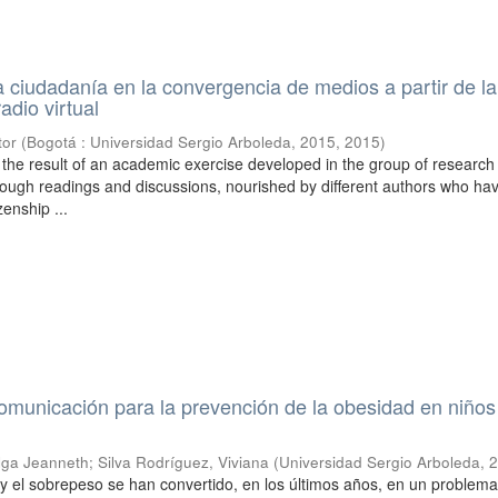
la ciudadanía en la convergencia de medios a partir de la
adio virtual
tor
(
Bogotá : Universidad Sergio Arboleda, 2015
,
2015
)
s the result of an academic exercise developed in the group of researc
hrough readings and discussions, nourished by different authors who hav
zenship ...
omunicación para la prevención de la obesidad en niños
Olga Jeanneth
;
Silva Rodríguez, Viviana
(
Universidad Sergio Arboleda
,
l y el sobrepeso se han convertido, en los últimos años, en un problem