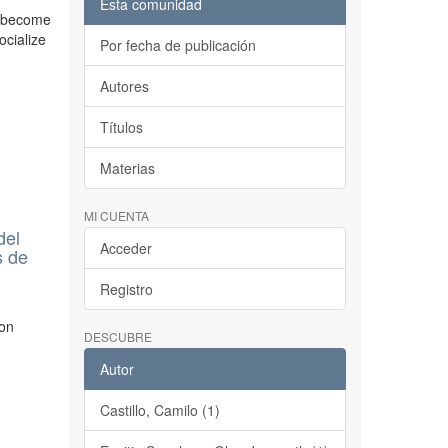
Esta comunidad
s become
ocialize
Por fecha de publicación
Autores
Títulos
Materias
MI CUENTA
del
Acceder
s de
Registro
ion
DESCUBRE
Autor
Castillo, Camilo (1)