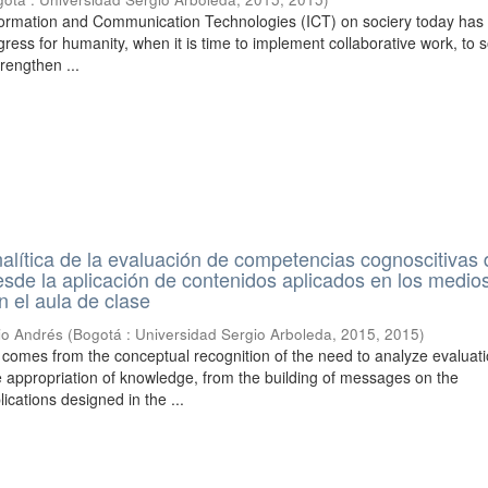
formation and Communication Technologies (ICT) on sociery today ha
ess for humanity, when it is time to implement collaborative work, to s
rengthen ...
alítica de la evaluación de competencias cognoscitivas 
sde la aplicación de contenidos aplicados en los medio
 el aula de clase
io Andrés
(
Bogotá : Universidad Sergio Arboleda, 2015
,
2015
)
 comes from the conceptual recognition of the need to analyze evaluat
e appropriation of knowledge, from the building of messages on the
cations designed in the ...