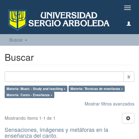
Camb
naveg
Buscar
Buscar
Ir
Materia: Music - Study and teaching ×
Materia: Técnicas de enseñanza ×
Materia: Canto - Enseñanza ×
Mostrar filtros avanzados
Mostrando ítems 1-1 de 1
Sensaciones, imágenes y metáforas en la
enseñanza del canto.