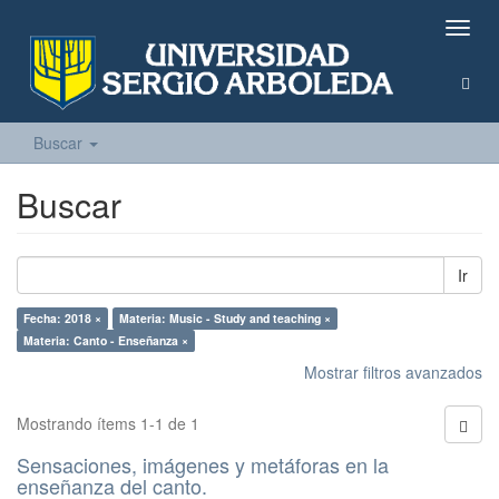
Camb
naveg
Buscar
Buscar
Ir
Fecha: 2018 ×
Materia: Music - Study and teaching ×
Materia: Canto - Enseñanza ×
Mostrar filtros avanzados
Mostrando ítems 1-1 de 1
Sensaciones, imágenes y metáforas en la
enseñanza del canto.