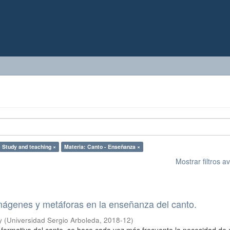
Materia: Music - Performance - Study and teaching ×
Materia: Canto - Enseñanza ×
Mostrar filtros 
mágenes y metáforas en la enseñanza del canto.
y
(
Universidad Sergio Arboleda
,
2018-12
)