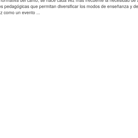
a formativa del canto, se hace cada vez más frecuente la necesidad de 
s pedagógicas que permitan diversificar los modos de enseñanza y d
oz como un evento ...