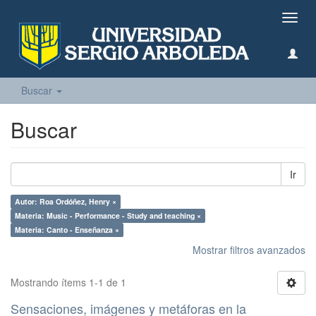
Camb
naveg
Buscar
Buscar
Ir
Autor: Roa Ordóñez, Henry ×
Materia: Music - Performance - Study and teaching ×
Materia: Canto - Enseñanza ×
Mostrar filtros avanzados
Mostrando ítems 1-1 de 1
Sensaciones, imágenes y metáforas en la