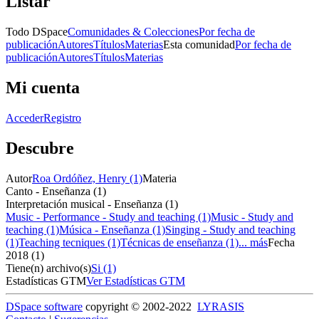
Listar
Todo DSpace
Comunidades & Colecciones
Por fecha de
publicación
Autores
Títulos
Materias
Esta comunidad
Por fecha de
publicación
Autores
Títulos
Materias
Mi cuenta
Acceder
Registro
Descubre
Autor
Roa Ordóñez, Henry (1)
Materia
Canto - Enseñanza (1)
Interpretación musical - Enseñanza (1)
Music - Performance - Study and teaching (1)
Music - Study and
teaching (1)
Música - Enseñanza (1)
Singing - Study and teaching
(1)
Teaching tecniques (1)
Técnicas de enseñanza (1)
... más
Fecha
2018 (1)
Tiene(n) archivo(s)
Si (1)
Estadísticas GTM
Ver Estadísticas GTM
DSpace software
copyright © 2002-2022
LYRASIS