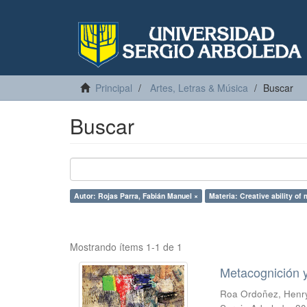
Principal
Artes, Letras & Música
Buscar
Buscar
Autor: Rojas Parra, Fabián Manuel ×
Materia: Creative ability of 
Mostrando ítems 1-1 de 1
Metacognición y
Roa Ordoñez, Henr