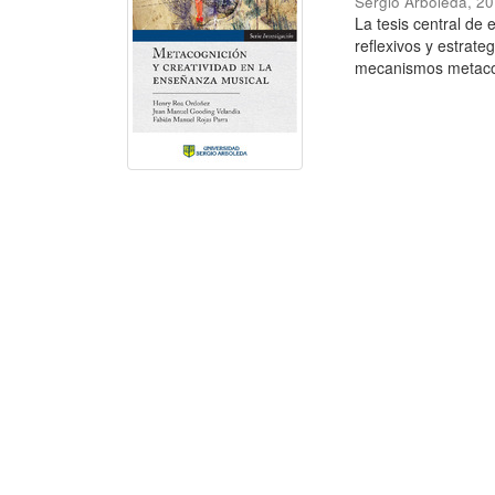
Sergio Arboleda
,
20
La tesis central de 
reflexivos y estrate
mecanismos metacog