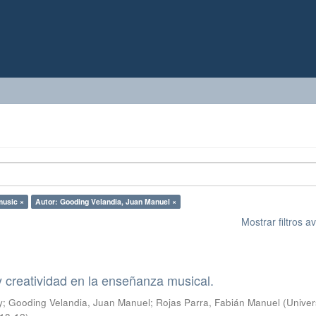
music ×
Autor: Gooding Velandia, Juan Manuel ×
Mostrar filtros 
 creatividad en la enseñanza musical.
y
;
Gooding Velandia, Juan Manuel
;
Rojas Parra, Fabián Manuel
(
Univer