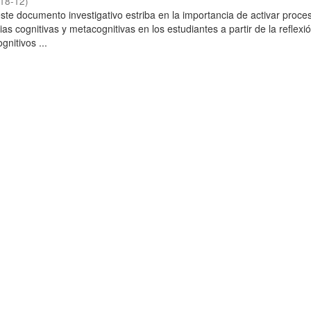
18-12
)
este documento investigativo estriba en la importancia de activar proce
gias cognitivas y metacognitivas en los estudiantes a partir de la reflexi
nitivos ...