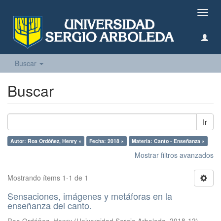
Camb
naveg
Buscar
Buscar
Ir
Autor: Roa Ordóñez, Henry ×
Fecha: 2018 ×
Materia: Canto - Enseñanza ×
Mostrar filtros avanzados
Mostrando ítems 1-1 de 1
Sensaciones, imágenes y metáforas en la
enseñanza del canto.
Roa Ordóñez, Henry
(
Universidad Sergio Arboleda
,
2018-12
)