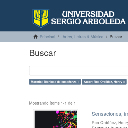
Principal
Artes, Letras & Música
Buscar
Buscar
Materia: Técnicas de enseñanza ×
Autor: Roa Ordóñez, Henry ×
Mostrando ítems 1-1 de 1
Sensaciones, i
Roa Ordóñez, Henr