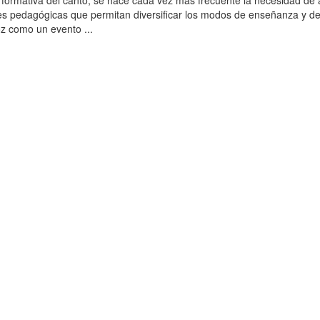
a formativa del canto, se hace cada vez más frecuente la necesidad de 
s pedagógicas que permitan diversificar los modos de enseñanza y d
oz como un evento ...