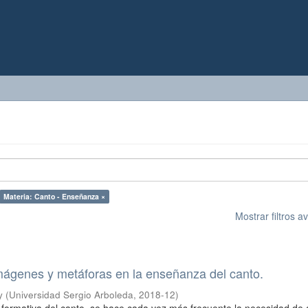
Materia: Canto - Enseñanza ×
Mostrar filtros 
mágenes y metáforas en la enseñanza del canto.
y
(
Universidad Sergio Arboleda
,
2018-12
)