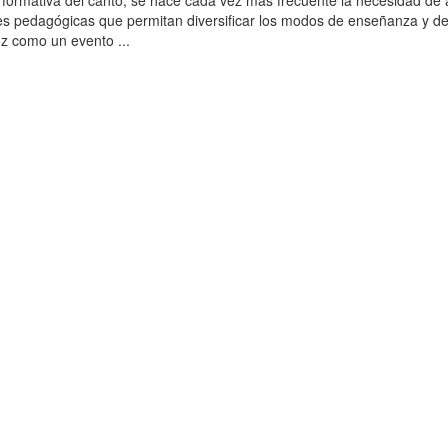
a formativa del canto, se hace cada vez más frecuente la necesidad de 
s pedagógicas que permitan diversificar los modos de enseñanza y d
oz como un evento ...