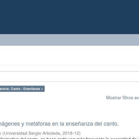
ateria: Canto - Enseñanza ×
Mostrar filtros 
mágenes y metáforas en la enseñanza del canto.
y
(
Universidad Sergio Arboleda
,
2018-12
)