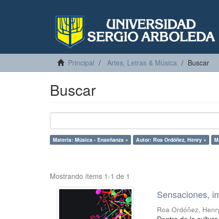
Principal
Artes, Letras & Música
Buscar
Buscar
Materia: Música - Enseñanza ×
Autor: Roa Ordóñez, Henry ×
M
Mostrando ítems 1-1 de 1
Sensaciones, i
Roa Ordóñez, Henr