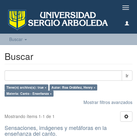
Camb
naveg
Buscar
Buscar
Ir
Tiene(n) archivo(s): true ×
Autor: Roa Ordóñez, Henry ×
Materia: Canto - Enseñanza ×
Mostrar filtros avanzados
Mostrando ítems 1-1 de 1
Sensaciones, imágenes y metáforas en la
enseñanza del canto.