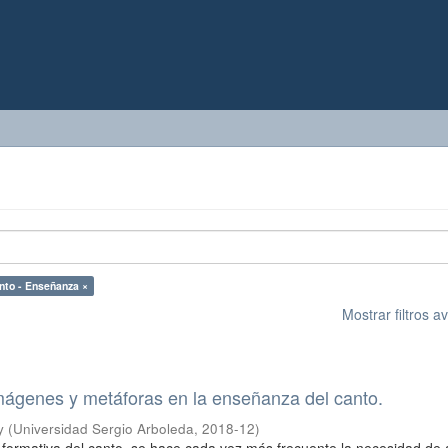
nto - Enseñanza ×
Mostrar filtros 
mágenes y metáforas en la enseñanza del canto.
y
(
Universidad Sergio Arboleda
,
2018-12
)