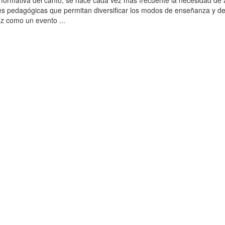
a formativa del canto, se hace cada vez más frecuente la necesidad de 
s pedagógicas que permitan diversificar los modos de enseñanza y d
oz como un evento ...