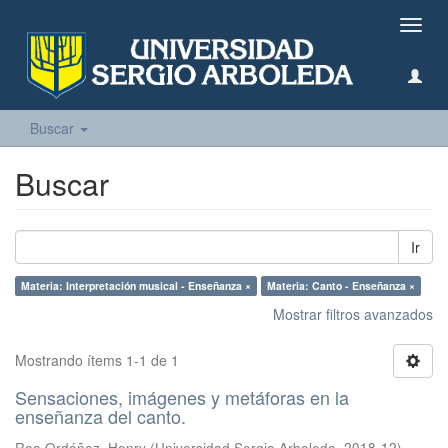
Camb
naveg
Buscar
Buscar
Ir
Materia: Interpretación musical - Enseñanza ×
Materia: Canto - Enseñanza ×
Mostrar filtros avanzados
Mostrando ítems 1-1 de 1
Sensaciones, imágenes y metáforas en la
enseñanza del canto.
Roa Ordóñez, Henry
(
Universidad Sergio Arboleda
,
2018-12
)