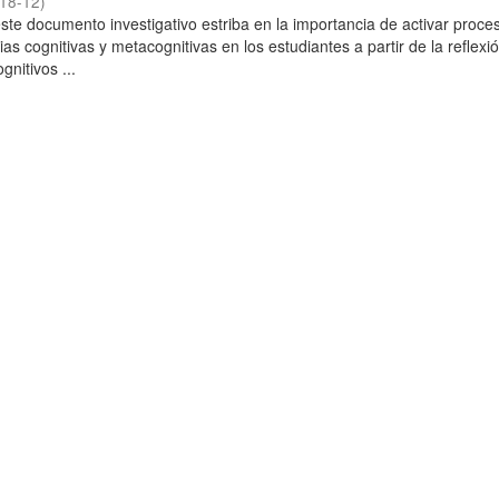
18-12
)
este documento investigativo estriba en la importancia de activar proce
gias cognitivas y metacognitivas en los estudiantes a partir de la reflexi
nitivos ...