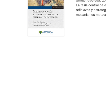
Sergio Arboleda
,
20
La tesis central de 
reflexivos y estrate
mecanismos metacog