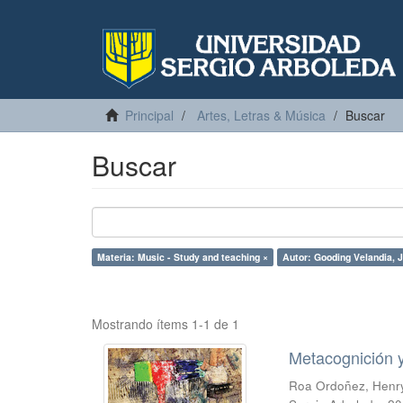
Principal
Artes, Letras & Música
Buscar
Buscar
Materia: Music - Study and teaching ×
Autor: Gooding Velandia, 
Mostrando ítems 1-1 de 1
Metacognición y
Roa Ordoñez, Henr