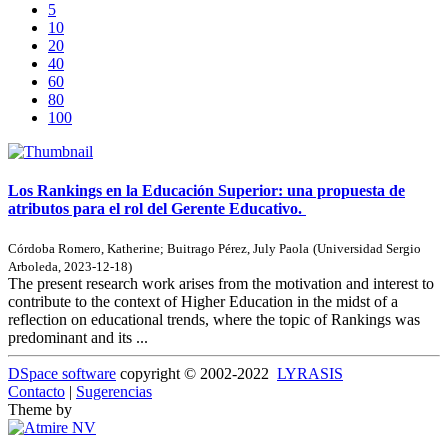
5
10
20
40
60
80
100
Los Rankings en la Educación Superior: una propuesta de
atributos para el rol del Gerente Educativo.
Córdoba Romero, Katherine
;
Buitrago Pérez, July Paola
(
Universidad Sergio
Arboleda
,
2023-12-18
)
The present research work arises from the motivation and interest to
contribute to the context of Higher Education in the midst of a
reflection on educational trends, where the topic of Rankings was
predominant and its ...
DSpace software
copyright © 2002-2022
LYRASIS
Contacto
|
Sugerencias
Theme by