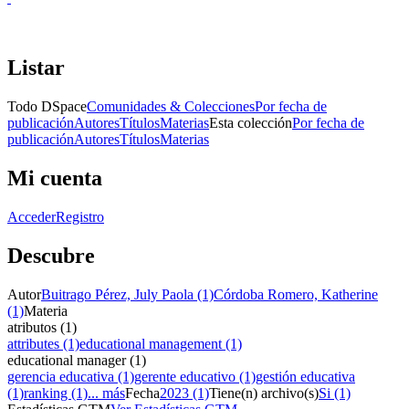
Listar
Todo DSpace
Comunidades & Colecciones
Por fecha de
publicación
Autores
Títulos
Materias
Esta colección
Por fecha de
publicación
Autores
Títulos
Materias
Mi cuenta
Acceder
Registro
Descubre
Autor
Buitrago Pérez, July Paola (1)
Córdoba Romero, Katherine
(1)
Materia
atributos (1)
attributes (1)
educational management (1)
educational manager (1)
gerencia educativa (1)
gerente educativo (1)
gestión educativa
(1)
ranking (1)
... más
Fecha
2023 (1)
Tiene(n) archivo(s)
Si (1)