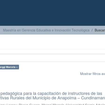
Maestría en Gerencia Educativa e Innovación Tecnológica
Buscar
arggi Marcela ×
Mostrar filtros 
 pedagógica para la capacitación de instructores de las
tivas Rurales del Municipio de Anapoima – Cundinamar
ensy Loreny
;
Rivera Guerra, Marggi Marcela
(
Universidad Sergio Arbol