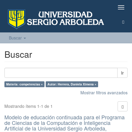
Camb
naveg
Buscar
Buscar
Ir
Materia: competencias ×
Autor: Herrera, Daniela Ximena ×
Mostrar filtros avanzados
Mostrando ítems 1-1 de 1
Modelo de educación continuada para el Programa
de Ciencias de la Computación e Inteligencia
Artificial de la Universidad Sergio Arboleda,