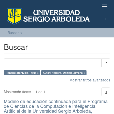
Camb
naveg
Buscar
Buscar
Ir
Tiene(n) archivo(s): true ×
Autor: Herrera, Daniela Ximena ×
Mostrar filtros avanzados
Mostrando ítems 1-1 de 1
Modelo de educación continuada para el Programa
de Ciencias de la Computación e Inteligencia
Artificial de la Universidad Sergio Arboleda,