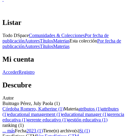
Listar
Todo DSpace
Comunidades & Colecciones
Por fecha de
publicación
Autores
Títulos
Materias
Esta colección
Por fecha de
publicación
Autores
Títulos
Materias
Mi cuenta
Acceder
Registro
Descubre
Autor
Buitrago Pérez, July Paola (1)
Córdoba Romero, Katherine (1)
Materia
atributos (1)
attributes
(1)
educational management (1)
educational manager (1)
gerencia
educativa (1)
gerente educativo (1)
gestión educativa (1)
ranking (1)
... más
Fecha
2023 (1)
Tiene(n) archivo(s)
Si (1)