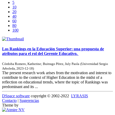
5
10
20
40
60
80
100
Los Rankings en la Educación Superior: una propuesta de
atributos para el rol del Gerente Educativo.
Córdoba Romero, Katherine
;
Buitrago Pérez, July Paola
(
Universidad Sergio
Arboleda
,
2023-12-18
)
The present research work arises from the motivation and interest to
contribute to the context of Higher Education in the midst of a
reflection on educational trends, where the topic of Rankings was
predominant and its ...
DSpace software
copyright © 2002-2022
LYRASIS
Contacto
|
Sugerencias
Theme by