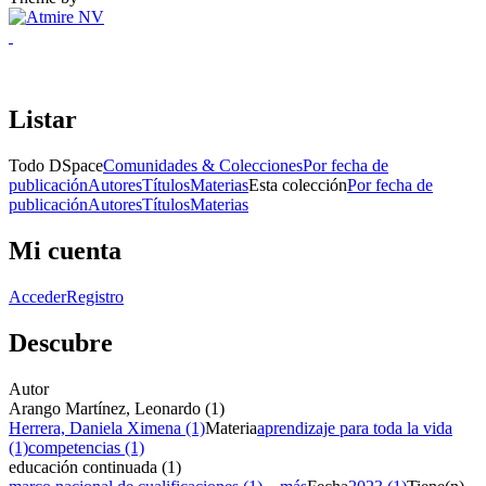
Listar
Todo DSpace
Comunidades & Colecciones
Por fecha de
publicación
Autores
Títulos
Materias
Esta colección
Por fecha de
publicación
Autores
Títulos
Materias
Mi cuenta
Acceder
Registro
Descubre
Autor
Arango Martínez, Leonardo (1)
Herrera, Daniela Ximena (1)
Materia
aprendizaje para toda la vida
(1)
competencias (1)
educación continuada (1)