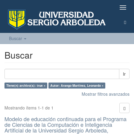
Camb
naveg
Buscar
Buscar
Ir
Tiene(n) archivo(s): true ×
Autor: Arango Martínez, Leonardo ×
Mostrar filtros avanzados
Mostrando ítems 1-1 de 1
Modelo de educación continuada para el Programa
de Ciencias de la Computación e Inteligencia
Artificial de la Universidad Sergio Arboleda,