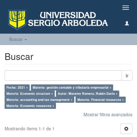
Camb
naveg
Buscar
Buscar
Ir
Fecha: 2021 ×
Materia: gestión contable y tributaria empresarial ×
Materia: Economic structure ×
Autor: Morante Romero, Rubén Darío ×
Materia: accounting and tax management ×
Materia: Financial resources ×
Materia: Economic resources ×
Mostrar filtros avanzados
Mostrando ítems 1-1 de 1