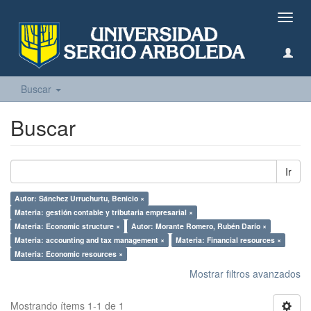
Camb
naveg
Buscar
Buscar
Ir
Autor: Sánchez Urruchurtu, Benicio ×
Materia: gestión contable y tributaria empresarial ×
Materia: Economic structure ×
Autor: Morante Romero, Rubén Darío ×
Materia: accounting and tax management ×
Materia: Financial resources ×
Materia: Economic resources ×
Mostrar filtros avanzados
Mostrando ítems 1-1 de 1