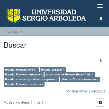
Camb
naveg
Buscar
Buscar
Ir
Materia: Financial policy ×
Materia: Liquidity ×
Materia: Economic structure ×
Autor: Morante Romero, Rubén Darío ×
Materia: accounting and tax management ×
Materia: Financial resources ×
Materia: Economic resources ×
Mostrar filtros avanzados
Mostrando ítems 1-1 de 1