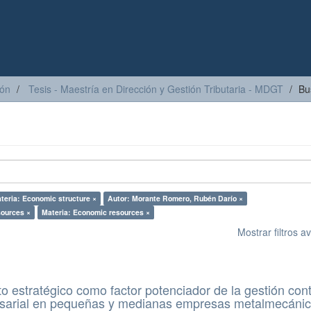
ión
Tesis - Maestría en Dirección y Gestión Tributaria - MDGT
Bu
teria: Economic structure ×
Autor: Morante Romero, Rubén Darío ×
sources ×
Materia: Economic resources ×
Mostrar filtros 
o estratégico como factor potenciador de la gestión con
resarial en pequeñas y medianas empresas metalmecáni