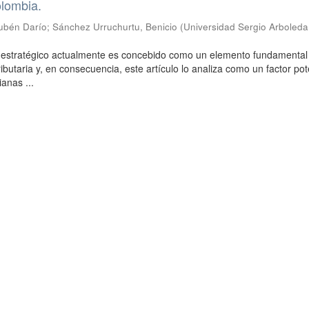
olombia.
ubén Darío
;
Sánchez Urruchurtu, Benicio
(
Universidad Sergio Arboleda
o estratégico actualmente es concebido como un elemento fundamental 
ributaria y, en consecuencia, este artículo lo analiza como un factor po
anas ...