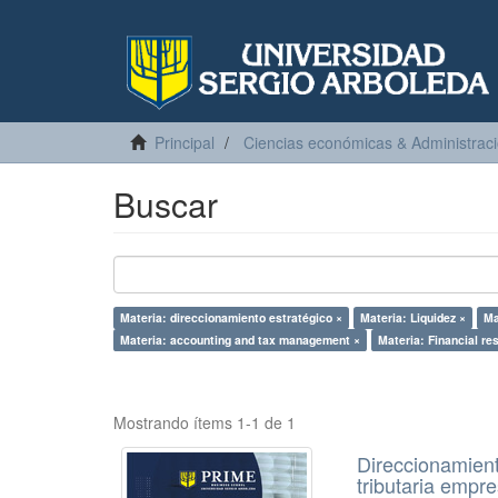
Principal
Ciencias económicas & Administrac
Buscar
Materia: direccionamiento estratégico ×
Materia: Liquidez ×
Ma
Materia: accounting and tax management ×
Materia: Financial re
Mostrando ítems 1-1 de 1
Direccionamient
tributaria emp