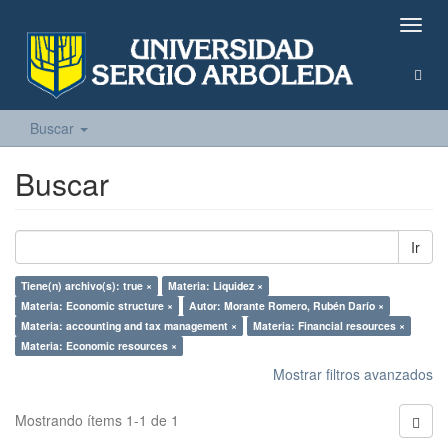
Camb
naveg
Buscar
Buscar
Ir
Tiene(n) archivo(s): true ×
Materia: Liquidez ×
Materia: Economic structure ×
Autor: Morante Romero, Rubén Darío ×
Materia: accounting and tax management ×
Materia: Financial resources ×
Materia: Economic resources ×
Mostrar filtros avanzados
Mostrando ítems 1-1 de 1