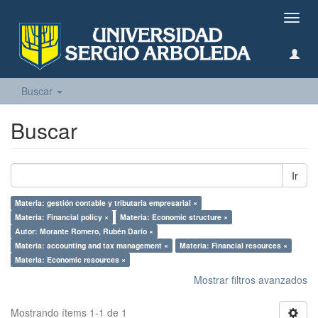
Camb
naveg
Buscar
Buscar
Ir
Materia: gestión contable y tributaria empresarial ×
Materia: Financial policy ×
Materia: Economic structure ×
Autor: Morante Romero, Rubén Darío ×
Materia: accounting and tax management ×
Materia: Financial resources ×
Materia: Economic resources ×
Mostrar filtros avanzados
Mostrando ítems 1-1 de 1