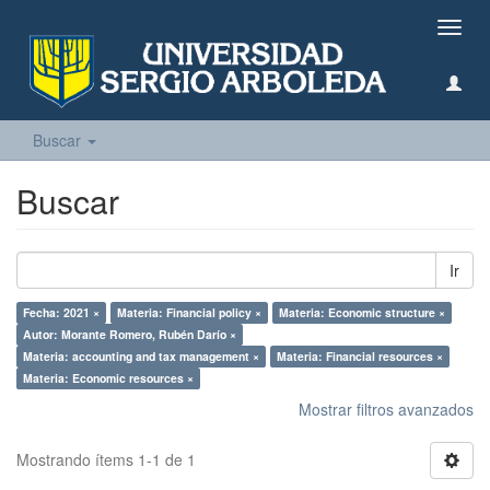
Camb
naveg
Buscar
Buscar
Ir
Fecha: 2021 ×
Materia: Financial policy ×
Materia: Economic structure ×
Autor: Morante Romero, Rubén Darío ×
Materia: accounting and tax management ×
Materia: Financial resources ×
Materia: Economic resources ×
Mostrar filtros avanzados
Mostrando ítems 1-1 de 1