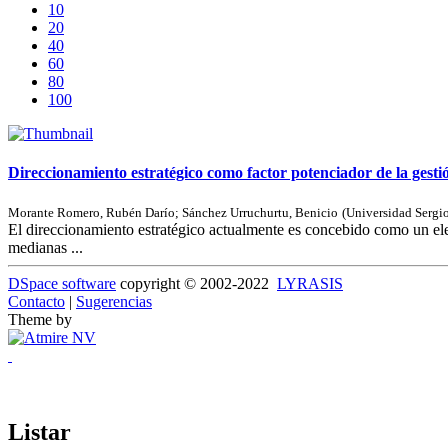
10
20
40
60
80
100
Direccionamiento estratégico como factor potenciador de la gest
Morante Romero, Rubén Darío
;
Sánchez Urruchurtu, Benicio
(
Universidad Sergi
El direccionamiento estratégico actualmente es concebido como un elem
medianas ...
DSpace software
copyright © 2002-2022
LYRASIS
Contacto
|
Sugerencias
Theme by
Listar