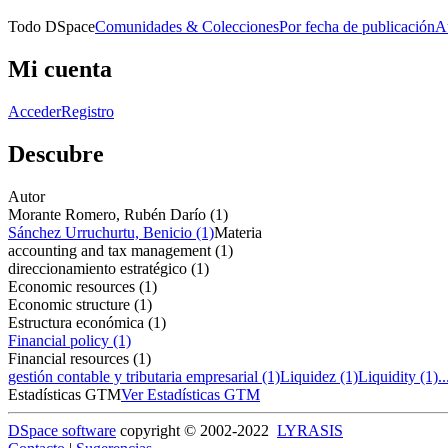
Todo DSpace
Comunidades & Colecciones
Por fecha de publicación
A
Mi cuenta
Acceder
Registro
Descubre
Autor
Morante Romero, Rubén Darío (1)
Sánchez Urruchurtu, Benicio (1)
Materia
accounting and tax management (1)
direccionamiento estratégico (1)
Economic resources (1)
Economic structure (1)
Estructura económica (1)
Financial policy (1)
Financial resources (1)
gestión contable y tributaria empresarial (1)
Liquidez (1)
Liquidity (1)
.
Estadísticas GTM
Ver Estadísticas GTM
DSpace software
copyright © 2002-2022
LYRASIS