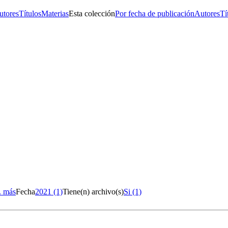
utores
Títulos
Materias
Esta colección
Por fecha de publicación
Autores
Tí
.. más
Fecha
2021 (1)
Tiene(n) archivo(s)
Si (1)