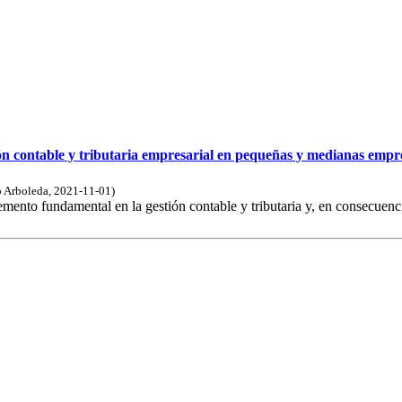
ión contable y tributaria empresarial en pequeñas y medianas emp
o Arboleda
,
2021-11-01
)
ento fundamental en la gestión contable y tributaria y, en consecuenci