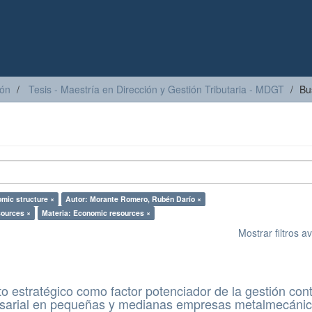
ión
Tesis - Maestría en Dirección y Gestión Tributaria - MDGT
Bu
mic structure ×
Autor: Morante Romero, Rubén Darío ×
sources ×
Materia: Economic resources ×
Mostrar filtros 
o estratégico como factor potenciador de la gestión con
resarial en pequeñas y medianas empresas metalmecáni