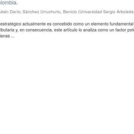
olombia.
ubén Darío
;
Sánchez Urruchurtu, Benicio
(
Universidad Sergio Arboleda
o estratégico actualmente es concebido como un elemento fundamental 
ributaria y, en consecuencia, este artículo lo analiza como un factor po
anas ...