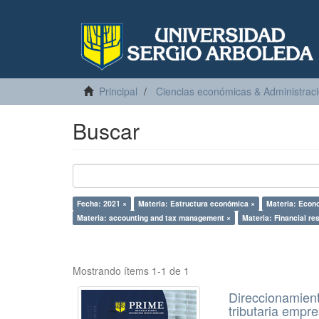
Principal
Ciencias económicas & Administrac
Buscar
Fecha: 2021 ×
Materia: Estructura económica ×
Materia: Econo
Materia: accounting and tax management ×
Materia: Financial re
Mostrando ítems 1-1 de 1
Direccionamient
tributaria emp