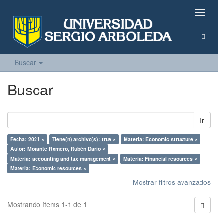
Camb
naveg
Buscar
Buscar
Ir
Fecha: 2021 ×
Tiene(n) archivo(s): true ×
Materia: Economic structure ×
Autor: Morante Romero, Rubén Darío ×
Materia: accounting and tax management ×
Materia: Financial resources ×
Materia: Economic resources ×
Mostrar filtros avanzados
Mostrando ítems 1-1 de 1