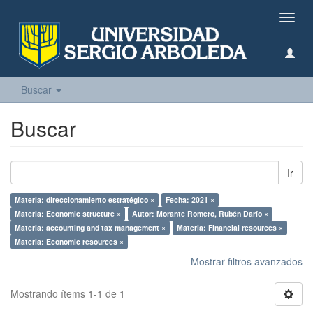
Camb
naveg
Buscar
Buscar
Ir
Materia: direccionamiento estratégico ×
Fecha: 2021 ×
Materia: Economic structure ×
Autor: Morante Romero, Rubén Darío ×
Materia: accounting and tax management ×
Materia: Financial resources ×
Materia: Economic resources ×
Mostrar filtros avanzados
Mostrando ítems 1-1 de 1