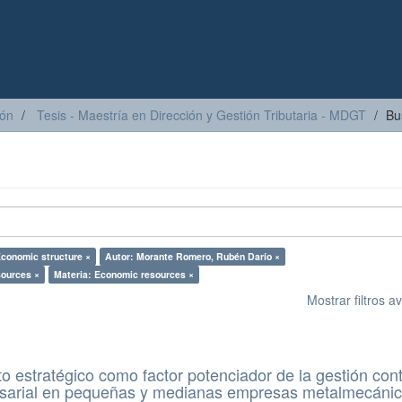
ión
Tesis - Maestría en Dirección y Gestión Tributaria - MDGT
Bu
Economic structure ×
Autor: Morante Romero, Rubén Darío ×
sources ×
Materia: Economic resources ×
Mostrar filtros 
o estratégico como factor potenciador de la gestión con
resarial en pequeñas y medianas empresas metalmecáni