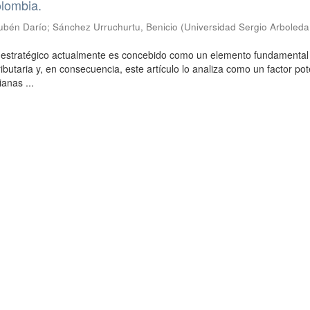
olombia.
ubén Darío
;
Sánchez Urruchurtu, Benicio
(
Universidad Sergio Arboleda
o estratégico actualmente es concebido como un elemento fundamental 
ributaria y, en consecuencia, este artículo lo analiza como un factor po
anas ...