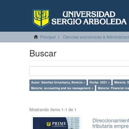
Principal
Ciencias económicas & Administrac
Buscar
Autor: Sánchez Urruchurtu, Benicio ×
Fecha: 2021 ×
Materia: 
Materia: accounting and tax management ×
Materia: Financial re
Mostrando ítems 1-1 de 1
Direccionamient
tributaria emp