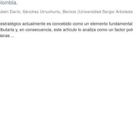
olombia.
ubén Darío
;
Sánchez Urruchurtu, Benicio
(
Universidad Sergio Arboleda
o estratégico actualmente es concebido como un elemento fundamental 
ributaria y, en consecuencia, este artículo lo analiza como un factor po
anas ...