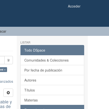
Acceder
scar
LISTAR
Todo DSpace
Ir
Comunidades & Colecciones
ent ×
Por fecha de publicación
Autores
avanzados
Títulos
Materias
table y
cas de