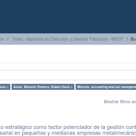
ión
Tesis - Maestría en Dirección y Gestión Tributaria - MDGT
Bu
ture ×
Autor: Morante Romero, Rubén Darío ×
Materia: accounting and tax managem
Mostrar filtros 
o estratégico como factor potenciador de la gestión con
resarial en pequeñas y medianas empresas metalmecáni