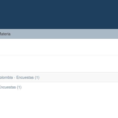
Materia
olombia - Encuestas (1)
ncuestas (1)