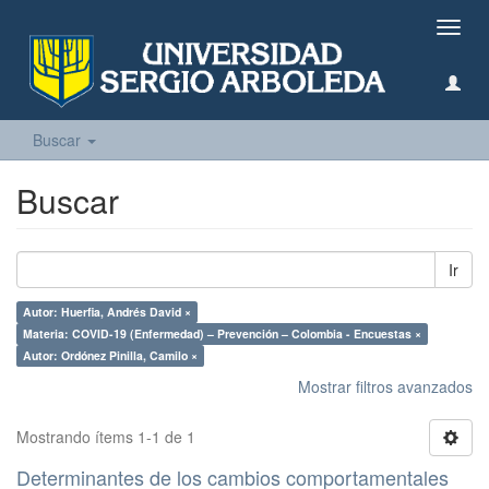
Camb
naveg
Buscar
Buscar
Ir
Autor: Huerfia, Andrés David ×
Materia: COVID-19 (Enfermedad) – Prevención – Colombia - Encuestas ×
Autor: Ordónez Pinilla, Camilo ×
Mostrar filtros avanzados
Mostrando ítems 1-1 de 1
Determinantes de los cambios comportamentales