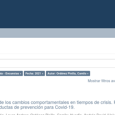
ia - Encuestas ×
Fecha: 2021 ×
Autor: Ordónez Pinilla, Camilo ×
Mostrar filtros 
e los cambios comportamentales en tiempos de crisis. 
ductas de prevención para Covid-19.
ón, Laura Andrea
;
Ordónez Pinilla, Camilo
;
Huerfia, Andrés David
(
Uni