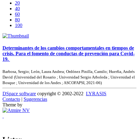
20
40
60
80
100
Determinantes de los cambios comportamentales en tiempos de
crisis. Para el fomento de conductas de prevención para Covid-
19.
Barbosa, Sergio
;
León, Laura Andrea
;
Ordónez Pinilla, Camilo
;
Huerfia, Andrés
David
(
Universidad del Rosario ; Universidad Sergio Arboleda ; Universidad el
Bosque ; Universidad de los Andes ; ASCOFAPSI
,
2021-06
)
DSpace software
copyright © 2002-2022
LYRASIS
Contacto
|
Sugerencias
Theme by