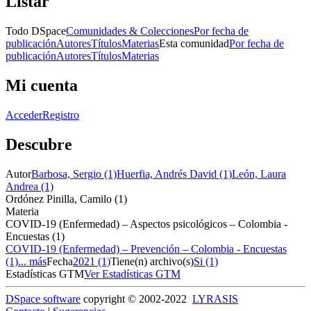
Listar
Todo DSpace
Comunidades & Colecciones
Por fecha de
publicación
Autores
Títulos
Materias
Esta comunidad
Por fecha de
publicación
Autores
Títulos
Materias
Mi cuenta
Acceder
Registro
Descubre
Autor
Barbosa, Sergio (1)
Huerfia, Andrés David (1)
León, Laura
Andrea (1)
Ordónez Pinilla, Camilo (1)
Materia
COVID-19 (Enfermedad) – Aspectos psicológicos – Colombia -
Encuestas (1)
COVID-19 (Enfermedad) – Prevención – Colombia - Encuestas
(1)
... más
Fecha
2021 (1)
Tiene(n) archivo(s)
Si (1)
Estadísticas GTM
Ver Estadísticas GTM
DSpace software
copyright © 2002-2022
LYRASIS